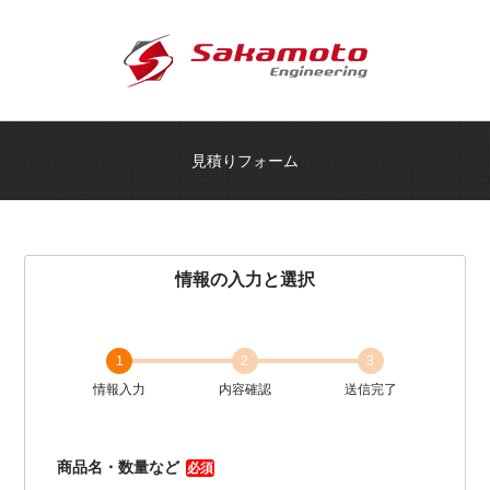
見積りフォーム
情報の入力と選択
1
2
3
情報入力
内容確認
送信完了
商品名・数量など
必須