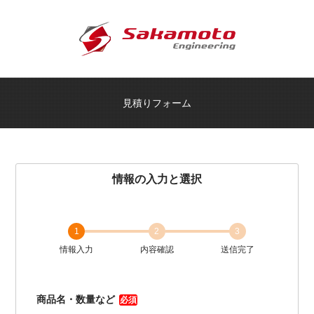
見積りフォーム
情報の入力と選択
1
2
3
情報入力
内容確認
送信完了
商品名・数量など
必須