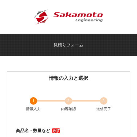
見積りフォーム
情報の入力と選択
1
2
3
情報入力
内容確認
送信完了
商品名・数量など
必須