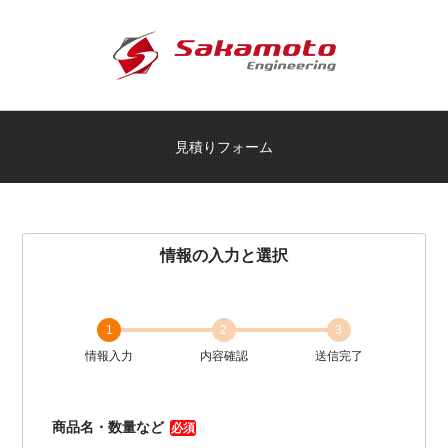
見積りフォーム
情報の入力と選択
1
2
3
情報入力
内容確認
送信完了
商品名・数量など
必須