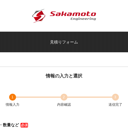
見積りフォーム
情報の入力と選択
1
2
3
情報入力
内容確認
送信完了
・数量など
必須