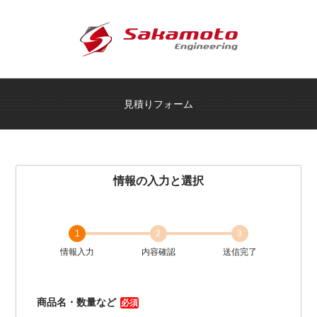
見積りフォーム
情報の入力と選択
1
2
3
情報入力
内容確認
送信完了
商品名・数量など
必須