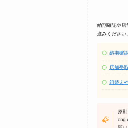
納期確認や店
進みください
納期確
店舗受
組替え
原則
en
願い